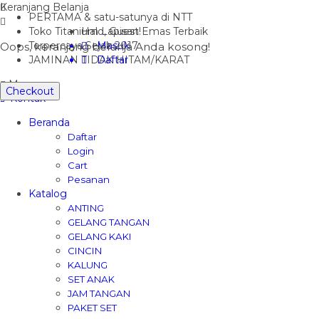
Keranjang Belanja
PERTAMA & satu-satunya di NTT
Toko Titanium Lapisan Emas Terbaik
Halo, Guest!
Terpercaya Sejak 2017
Masuk
Oops, keranjang belanja Anda kosong!
JAMINAN TIDAK HITAM/KARAT
Daftar
Menu
Checkout
Kontak
Beranda
Daftar
Login
Cart
Pesanan
Katalog
ANTING
GELANG TANGAN
GELANG KAKI
CINCIN
KALUNG
SET ANAK
JAM TANGAN
PAKET SET