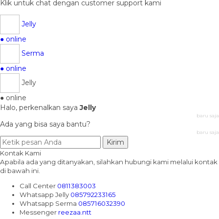
Klik untuk chat dengan customer support kami
Jelly
● online
Serma
● online
Jelly
● online
Halo, perkenalkan saya
Jelly
baru saja
Ada yang bisa saya bantu?
baru saja
Kirim
Kontak Kami
Apabila ada yang ditanyakan, silahkan hubungi kami melalui kontak
di bawah ini.
Call Center
0811383003
Whatsapp
Jelly
085792233165
Whatsapp
Serma
085716032390
Messenger
reezaa.ntt