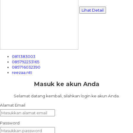
Lihat Detail
0811383003
085792233165
085716032390
reezaa.ntt
Masuk ke akun Anda
Selamat datang kembali, silahkan login ke akun Anda.
Alamat Email
Password