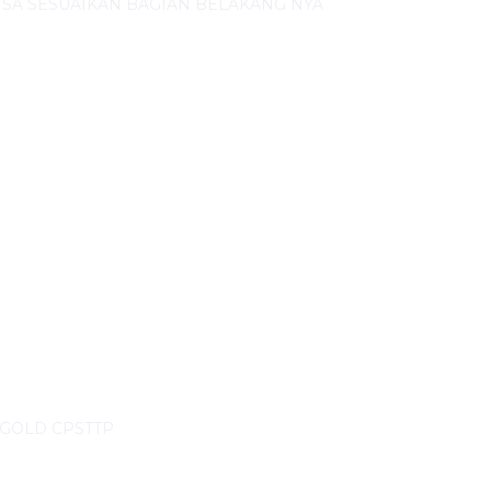
ISA SESUAIKAN BAGIAN BELAKANG NYA
 GOLD CPSTTP