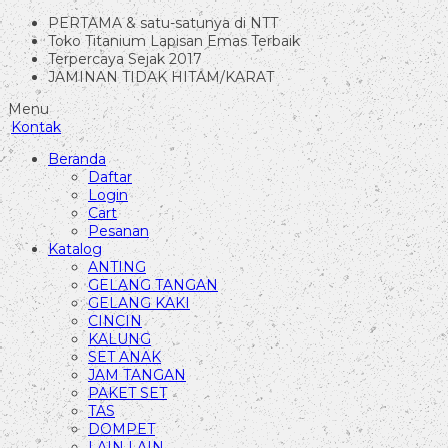
PERTAMA & satu-satunya di NTT
Toko Titanium Lapisan Emas Terbaik
Terpercaya Sejak 2017
JAMINAN TIDAK HITAM/KARAT
Menu
Kontak
Beranda
Daftar
Login
Cart
Pesanan
Katalog
ANTING
GELANG TANGAN
GELANG KAKI
CINCIN
KALUNG
SET ANAK
JAM TANGAN
PAKET SET
TAS
DOMPET
LAIN LAIN