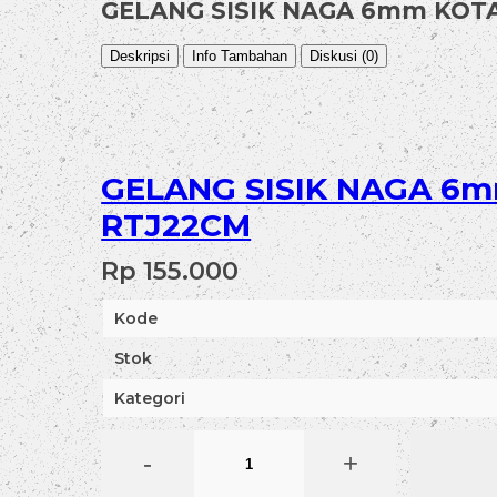
GELANG SISIK NAGA 6mm KOT
Deskripsi
Info Tambahan
Diskusi (0)
GELANG SISIK NAGA 6
RTJ22CM
Rp 155.000
Kode
Stok
Kategori
-
+