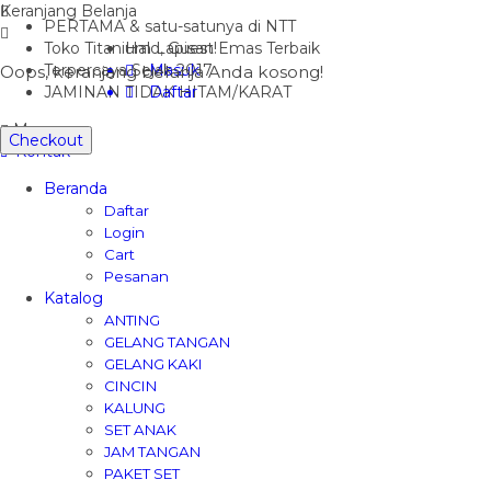
Keranjang Belanja
PERTAMA & satu-satunya di NTT
Toko Titanium Lapisan Emas Terbaik
Halo, Guest!
Terpercaya Sejak 2017
Masuk
Oops, keranjang belanja Anda kosong!
JAMINAN TIDAK HITAM/KARAT
Daftar
Menu
Checkout
Kontak
Beranda
Daftar
Login
Cart
Pesanan
Katalog
ANTING
GELANG TANGAN
GELANG KAKI
CINCIN
KALUNG
SET ANAK
JAM TANGAN
PAKET SET