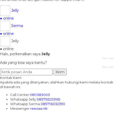
Jelly
● online
Serma
● online
Jelly
● online
Halo, perkenalkan saya
Jelly
baru saja
Ada yang bisa saya bantu?
baru saja
Kirim
Kontak Kami
Apabila ada yang ditanyakan, silahkan hubungi kami melalui kontak
di bawah ini.
Call Center
0811383003
Whatsapp
Jelly
085792233165
Whatsapp
Serma
085716032390
Messenger
reezaa.ntt