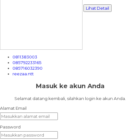
Lihat Detail
0811383003
085792233165
085716032390
reezaa.ntt
Masuk ke akun Anda
Selamat datang kembali, silahkan login ke akun Anda.
Alamat Email
Password