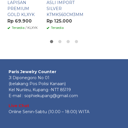
LAPISAN
ASLI IMPORT
PREMIUM
SILVER
GOLD KLXYK
KTMKS60CM3MM
Rp 69.900
Rp 125.000
Tersedia
/ KLXYK
Tersedia
Paris Jewelry Counter
Jl Diponegoro No 01
(belakang Pos Polisi Kanaan)
Kel Nunleu, Kupang -NTT 85119
E-mail : sophiekupang@gmail.com
Live Chat
Online Senin-Sabtu (10.00 – 18:00) WITA