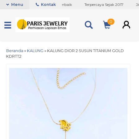
Toko Titanium Lapisan Emas Terbaik
Menu
Kontak
Terpercaya Sejak 2017
JAM
0
Beranda
»
KALUNG
»
KALUNG DIOR 2 SUSUN TITANIUM GOLD
KDRTT2