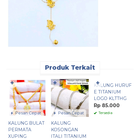
Produk Terkait
Pesan Cepat
✚
✚
✚
KALUNG HURUF
K
E TITANIUM
K
LOGO KLTTHG
T
I
Rp 85.000
K
Pesan Cepat
Pesan Cepat
Tersedia
R
KALUNG BULAT
KALUNG
PERMATA
KOSONGAN
XUPING
ITALI TITANIUM