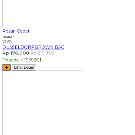
Pesan Cepat
Diskon
20%
DUSSELDORF BROWN BAG
Rp 176.000
Rp 219.900
Tersedia
/ T9392G1
✚
Lihat Detail