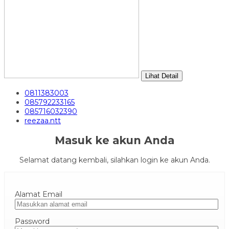
Lihat Detail
0811383003
085792233165
085716032390
reezaa.ntt
Masuk ke akun Anda
Selamat datang kembali, silahkan login ke akun Anda.
Alamat Email
Password