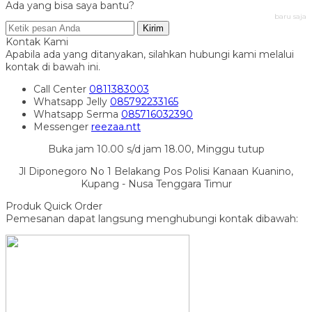
Ada yang bisa saya bantu?
baru saja
Kirim
Kontak Kami
Apabila ada yang ditanyakan, silahkan hubungi kami melalui
kontak di bawah ini.
Call Center
0811383003
Whatsapp
Jelly
085792233165
Whatsapp
Serma
085716032390
Messenger
reezaa.ntt
Buka jam 10.00 s/d jam 18.00, Minggu tutup
Jl Diponegoro No 1 Belakang Pos Polisi Kanaan Kuanino,
Kupang - Nusa Tenggara Timur
Produk Quick Order
Pemesanan dapat langsung menghubungi kontak dibawah: