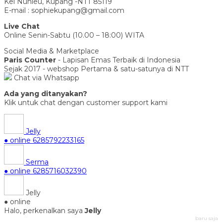
Kel Nunleu, Kupang -NTT 85119
E-mail : sophiekupang@gmail.com
Live Chat
Online Senin-Sabtu (10.00 – 18:00) WITA
Social Media & Marketplace
Paris Counter
- Lapisan Emas Terbaik di Indonesia
Sejak 2017 - webshop Pertama & satu-satunya di NTT
Chat via Whatsapp
Ada yang ditanyakan?
Klik untuk chat dengan customer support kami
Jelly
● online
6285792233165
Serma
● online
6285716032390
Jelly
● online
Halo, perkenalkan saya
Jelly
baru saja