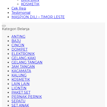
KOSMETIK
Cek Resi
Testimonial
MASPION DILI – TIMOR LESTE
Kategori Belanja
ANTING
BAJU
CINCIN
DOMPET
ELEKTRONIK
GELANG KAKI
GELANG TANGAN
JAM TANGAN
KACAMATA
KALUNG
KOSMETIK
LAIN LAIN
LIONTIN
PAKET SET
PERNAK PERNIK
SEPATU
SET ANAK