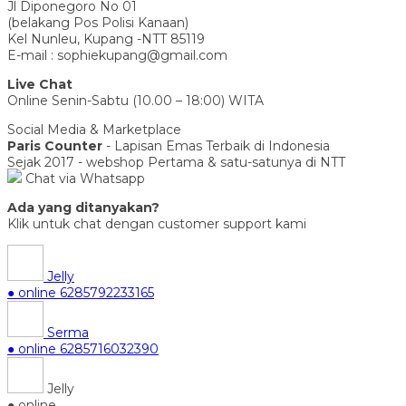
Jl Diponegoro No 01
(belakang Pos Polisi Kanaan)
Kel Nunleu, Kupang -NTT 85119
E-mail : sophiekupang@gmail.com
Live Chat
Online Senin-Sabtu (10.00 – 18:00) WITA
Social Media & Marketplace
Paris Counter
- Lapisan Emas Terbaik di Indonesia
Sejak 2017 - webshop Pertama & satu-satunya di NTT
Chat via Whatsapp
Ada yang ditanyakan?
Klik untuk chat dengan customer support kami
Jelly
● online
6285792233165
Serma
● online
6285716032390
Jelly
● online