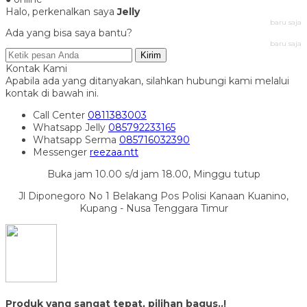
Halo, perkenalkan saya
Jelly
baru saja
Ada yang bisa saya bantu?
baru saja
Kirim
Kontak Kami
Apabila ada yang ditanyakan, silahkan hubungi kami melalui
kontak di bawah ini.
Call Center
0811383003
Whatsapp
Jelly
085792233165
Whatsapp
Serma
085716032390
Messenger
reezaa.ntt
Buka jam 10.00 s/d jam 18.00, Minggu tutup
Jl Diponegoro No 1 Belakang Pos Polisi Kanaan Kuanino,
Kupang - Nusa Tenggara Timur
Produk yang sangat tepat, pilihan bagus..!