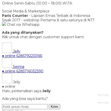
Online Senin-Sabtu (10.00 – 18:00) WITA
Social Media & Marketplace
Paris Counter
- Lapisan Emas Terbaik di Indonesia
Sejak 2017 - webshop Pertama & satu-satunya di NTT
Chat via Whatsapp
Ada yang ditanyakan?
Klik untuk chat dengan customer support kami
Jelly
● online
6285792233165
Serma
● online
6285716032390
Jelly
● online
Halo, perkenalkan saya
Jelly
baru saja
Ada yang bisa saya bantu?
baru saja
Kirim