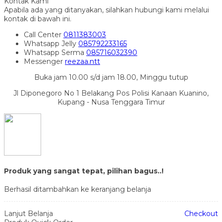
Kontak Kami
Apabila ada yang ditanyakan, silahkan hubungi kami melalui
kontak di bawah ini.
Call Center
0811383003
Whatsapp
Jelly
085792233165
Whatsapp
Serma
085716032390
Messenger
reezaa.ntt
Buka jam 10.00 s/d jam 18.00, Minggu tutup
Jl Diponegoro No 1 Belakang Pos Polisi Kanaan Kuanino,
Kupang - Nusa Tenggara Timur
Produk yang sangat tepat, pilihan bagus..!
Berhasil ditambahkan ke keranjang belanja
Lanjut Belanja
Checkout