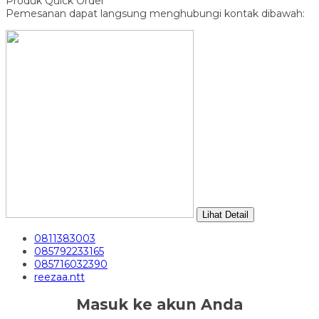
Produk Quick Order
Pemesanan dapat langsung menghubungi kontak dibawah:
Lihat Detail
0811383003
085792233165
085716032390
reezaa.ntt
Masuk ke akun Anda