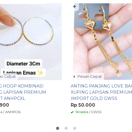
✚
n Cepat
Pesan Cepat
G HOOP KOMBINASI
ANTING PANJANG LOVE BA
G LAPISAN PREMIUM
XUPING LAPISAN PREMIU
T ANHPCXL
IMPORT GOLD GWSS
.900
Rp 50.000
ia
/ ANHPCXL
Tersedia
/ GWSS