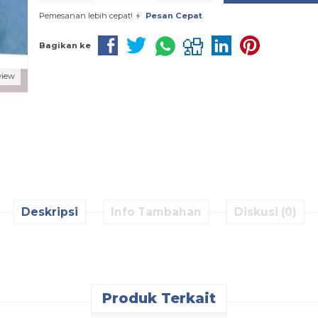
Pemesanan lebih cepat!
Pesan Cepat
Bagikan ke
view
Deskripsi
Info Tambahan
Diskusi (0)
Produk Terkait