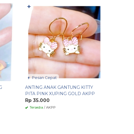
✚
✚
ANTING 
XUPING 
IMPORT 
Rp 40.0
Tersedia
/
Pesan Cepat
G
ANTING ANAK GANTUNG KITTY
M
PITA PINK XUPING GOLD AKPP
Rp 35.000
Tersedia
/ AKPP