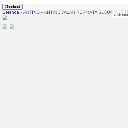
Checkout
Beranda
»
ANTING
»
ANTING JALAR PERMATA SUSUN XUPI
click im