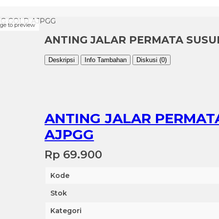
NG GOLD AJPGG
age to preview
ANTING JALAR PERMATA SUSU
Deskripsi
Info Tambahan
Diskusi (0)
ANTING JALAR PERMAT
AJPGG
Rp 69.900
Kode
Stok
Kategori