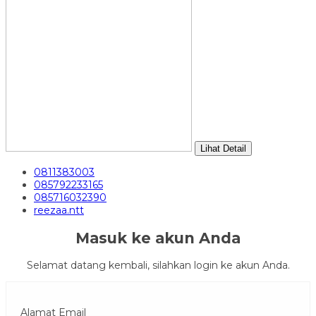
Lihat Detail
0811383003
085792233165
085716032390
reezaa.ntt
Masuk ke akun Anda
Selamat datang kembali, silahkan login ke akun Anda.
Alamat Email