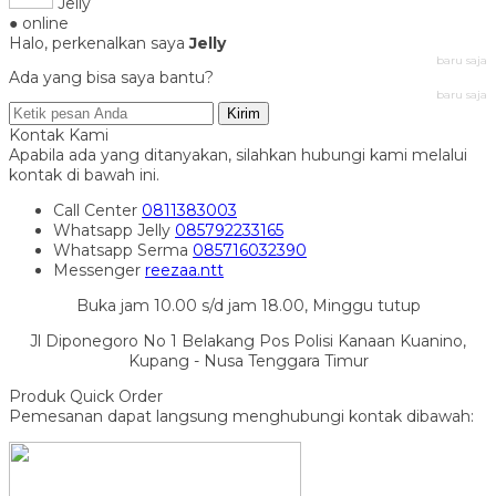
Jelly
● online
Halo, perkenalkan saya
Jelly
baru saja
Ada yang bisa saya bantu?
baru saja
Kirim
Kontak Kami
Apabila ada yang ditanyakan, silahkan hubungi kami melalui
kontak di bawah ini.
Call Center
0811383003
Whatsapp
Jelly
085792233165
Whatsapp
Serma
085716032390
Messenger
reezaa.ntt
Buka jam 10.00 s/d jam 18.00, Minggu tutup
Jl Diponegoro No 1 Belakang Pos Polisi Kanaan Kuanino,
Kupang - Nusa Tenggara Timur
Produk Quick Order
Pemesanan dapat langsung menghubungi kontak dibawah: