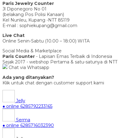
Paris Jewelry Counter
Jl Diponegoro No 01
(belakang Pos Polisi Kanaan)
Kel Nunleu, Kupang -NTT 85119
E-mail : sophiekupang@gmail.com
Live Chat
Online Senin-Sabtu (10.00 – 18:00) WITA
Social Media & Marketplace
Paris Counter
- Lapisan Emas Terbaik di Indonesia
Sejak 2017 - webshop Pertama & satu-satunya di NTT
Chat via Whatsapp
Ada yang ditanyakan?
Klik untuk chat dengan customer support kami
Jelly
● online
6285792233165
Serma
● online
6285716032390