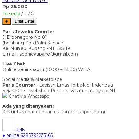
IMPORT GOLD GZO
Rp 25.000
Tersedia
/ GZO
✚
Lihat Detail
Paris Jewelry Counter
Jl Diponegoro No 01
(belakang Pos Polisi Kanaan)
Kel Nunleu, Kupang -NTT 85119
E-mail : sophiekupang@gmail.com
Live Chat
Online Senin-Sabtu (10.00 – 18:00) WITA
Social Media & Marketplace
Paris Counter
- Lapisan Emas Terbaik di Indonesia
Sejak 2017 - webshop Pertama & satu-satunya di NTT
Chat via Whatsapp
Ada yang ditanyakan?
Klik untuk chat dengan customer support kami
Jelly
● online
6285792233165