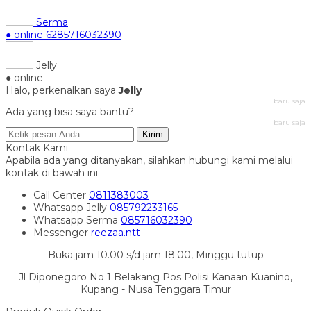
Serma
● online
6285716032390
Jelly
● online
Halo, perkenalkan saya
Jelly
baru saja
Ada yang bisa saya bantu?
baru saja
Kirim
Kontak Kami
Apabila ada yang ditanyakan, silahkan hubungi kami melalui
kontak di bawah ini.
Call Center
0811383003
Whatsapp
Jelly
085792233165
Whatsapp
Serma
085716032390
Messenger
reezaa.ntt
Buka jam 10.00 s/d jam 18.00, Minggu tutup
Jl Diponegoro No 1 Belakang Pos Polisi Kanaan Kuanino,
Kupang - Nusa Tenggara Timur