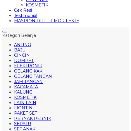
KOSMETIK
Cek Resi
Testimonial
MASPION DILI – TIMOR LESTE
Kategori Belanja
ANTING
BAJU
CINCIN
DOMPET
ELEKTRONIK
GELANG KAKI
GELANG TANGAN
JAM TANGAN
KACAMATA
KALUNG
KOSMETIK
LAIN LAIN
LIONTIN
PAKET SET
PERNAK PERNIK
SEPATU
SET ANAK