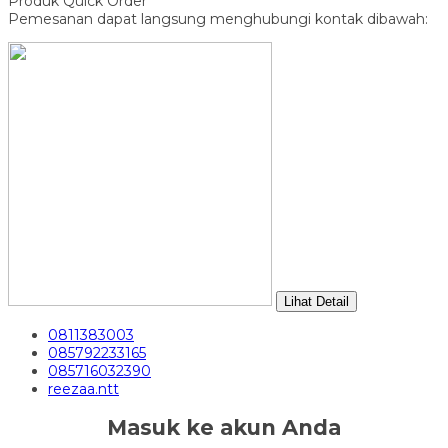
Produk Quick Order
Pemesanan dapat langsung menghubungi kontak dibawah:
Lihat Detail
0811383003
085792233165
085716032390
reezaa.ntt
Masuk ke akun Anda