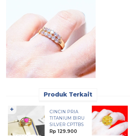
Produk Terkait
Pesan Cepat
✚
CINCIN PRIA
C
TITANIUM BIRU
M
SILVER CPTTBS
X
L
Rp 129.900