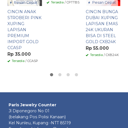
P
Pesan Cepat
Tersedia
/ CPTTBS
Pesan Cepat
I
CINCIN ANAK
CINCIN BUNGA
C
STROBERI PINK
DUBAI XUPING
R
XUPING
LAPISAN EMAS
LAPISAN
24K UKURAN
PREMIUM
BISA DI STEEL
IMPORT GOLD
GOLD CXB24K
CCASP
Rp 55.000
Rp 35.000
Tersedia
/ CXB24K
Tersedia
/ CCASP
Paris Jewelry Counter
Jl Diponegoro No 01
(belakang Pos Polisi Kanaan)
Kel Nunleu, Kupang -NTT 85119