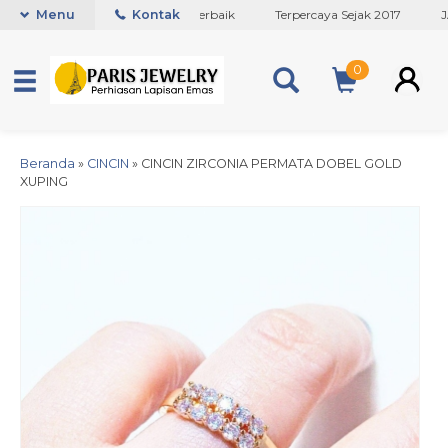
Toko Titanium Lapisan Emas Terbaik
Menu
Kontak
Terpercaya Sejak 2017
JAM
0
Beranda
»
CINCIN
»
CINCIN ZIRCONIA PERMATA DOBEL GOLD
XUPING