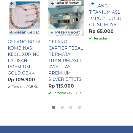
✚
✚
✚
GELANG
G
TITANIUM ASLI
N
IMPORT GOLD
X
GTTSLIM 17,5
L
P
Rp 65.000
Pesan Cepat
Pesan Cepat
I
Tersedia
GELANG BOBA
GELANG
G
KOMBINASI
CARTIER TEBAL
R
KECIL XUPING
PERMATA
LAPISAN
TITANIUM ASLI
G
PREMIUM
KWALITAS
GOLD GBKK
PREMIUM
SILVER BTTCTS
Rp 109.900
Rp 115.000
Tersedia
/ GBKK
Tersedia
/ BTTCTS