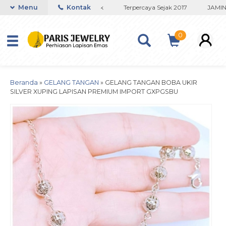
o Titanium Lapisan Emas Terbaik
Menu
Kontak
Terpercaya Sejak 2017
JAMINA
0
Beranda
»
GELANG TANGAN
»
GELANG TANGAN BOBA UKIR
SILVER XUPING LAPISAN PREMIUM IMPORT GXPGSBU