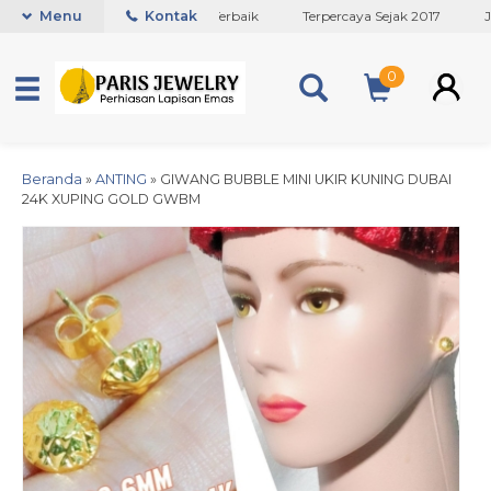
Toko Titanium Lapisan Emas Terbaik
Menu
Kontak
Terpercaya Sejak 2017
JA
0
Beranda
»
ANTING
»
GIWANG BUBBLE MINI UKIR KUNING DUBAI
24K XUPING GOLD GWBM