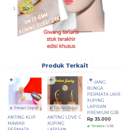
Produk Terkait
Pesan Cepat
✚
✚
✚
GIWANG
A
BUNGA
P
PERMATA UKIR
X
XUPING
P
LAPISAN
G
Pesan Cepat
Pesan Cepat
PREMIUM GJB
R
ANTING KLIP
ANTING LOVE C
Rp 35.000
MAWAR
XUPING
Tersedia
/ GJB
PERMATA
LAPISAN