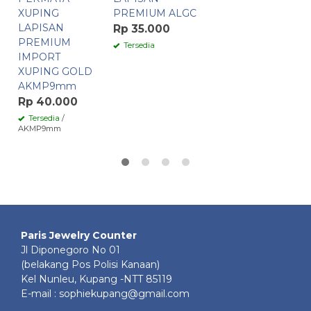
XUPING
PREMIUM ALGC
LAPISAN
Rp 35.000
PREMIUM
Tersedia
IMPORT
XUPING GOLD
AKMP9mm
Rp 40.000
Tersedia
/
AKMP9mm
Paris Jewelry Counter
Jl Diponegoro No 01
(belakang Pos Polisi Kanaan)
Kel Nunleu, Kupang -NTT 85119
E-mail : sophiekupang@gmail.com