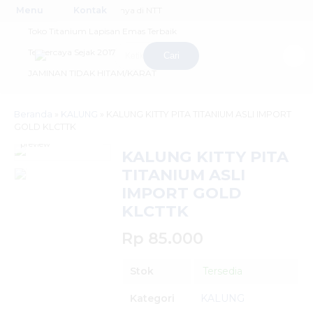
Menu
PERTAMA & satu-satunya di NTT
Kontak
Toko Titanium Lapisan Emas Terbaik
Terpercaya Sejak 2017
Cari
JAMINAN TIDAK HITAM/KARAT
Beranda
»
KALUNG
»
KALUNG KITTY PITA TITANIUM ASLI IMPORT
GOLD KLCTTK
click image to
preview
KALUNG KITTY PITA
TITANIUM ASLI
IMPORT GOLD
KLCTTK
Rp 85.000
Stok
Tersedia
Kategori
KALUNG