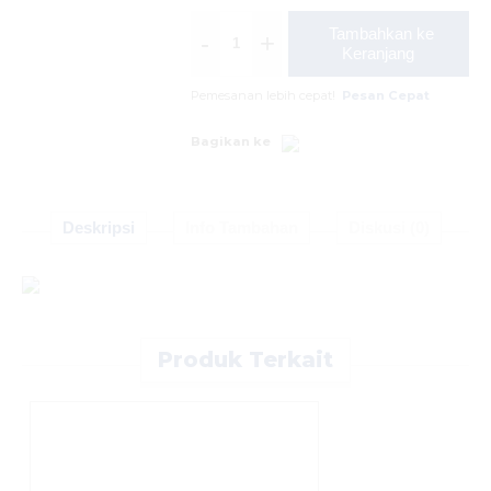
Tambahkan ke
-
+
Keranjang
Pemesanan lebih cepat!
Pesan Cepat
Bagikan ke
Deskripsi
Info Tambahan
Diskusi (0)
Produk Terkait