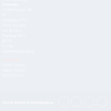
Counter
Jl Diponegoro No
01
(belakang Pos
Polisi Kanaan)
Kel Nunleu,
Kupang -NTT
85119
E-mail :
sophiekupang@gmail.com
Live Chat
Online Senin-
Sabtu (10.00 –
18:00) WITA
Social Media & Marketplace