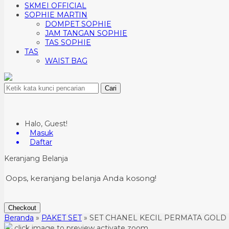
SKMEI OFFICIAL
SOPHIE MARTIN
DOMPET SOPHIE
JAM TANGAN SOPHIE
TAS SOPHIE
TAS
WAIST BAG
Cari
Halo, Guest!
Masuk
Daftar
Keranjang Belanja
Oops, keranjang belanja Anda kosong!
Checkout
Beranda
»
PAKET SET
»
SET CHANEL KECIL PERMATA GOLD 
click image to preview
activate zoom