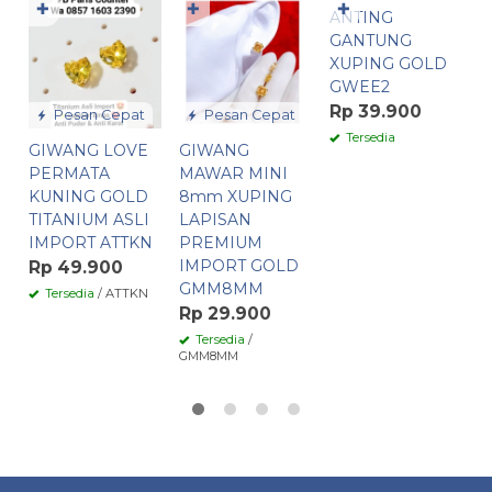
✚
✚
✚
ANTING
A
GANTUNG
P
XUPING GOLD
R
GWEE2
X
Rp 39.900
Pesan Cepat
Pesan Cepat
R
Tersedia
GIWANG LOVE
GIWANG
PERMATA
MAWAR MINI
KUNING GOLD
8mm XUPING
TITANIUM ASLI
LAPISAN
IMPORT ATTKN
PREMIUM
IMPORT GOLD
Rp 49.900
GMM8MM
Tersedia
/ ATTKN
Rp 29.900
Tersedia
/
GMM8MM