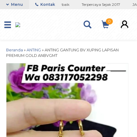
Toko Titanium Lapisan Emas Terbaik
Menu
Kontak
Terpercaya Sejak 2017
JAM
0
Beranda
»
ANTING
»
ANTING GANTUNG BV XUPING LAPISAN
PREMIUM GOLD ANBVGMT