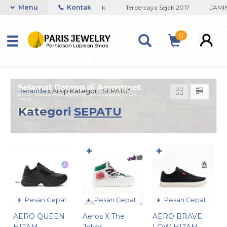
ko Titanium Lapisan Emas Terbaik
Menu
Kontak
Terpercaya Sejak 2017
JAMIN
0
Beranda
»
Arsip Kategori "SEPATU"
Kategori
SEPATU
✚
✚
Pesan Cepat
Pesan Cepat
Pesan Cepat
AERO QUEEN
Aeros X The
AERO BRAVE