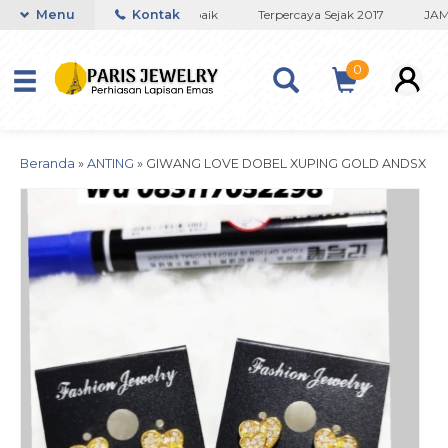
Toko Titanium Lapisan Emas Terbaik
Menu
Kontak
Terpercaya Sejak 2017
JAMI
0
Beranda
»
ANTING
»
GIWANG LOVE DOBEL XUPING GOLD ANDSX