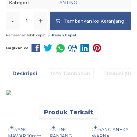
Kategori
ANTING
-
+
Tambahkan ke Keranjang
Pemesanan lebih cepat!
Pesan Cepat
Bagikan ke
Deskripsi
Info Tambahan
Diskusi (0)
Produk Terkait
Pesan Cepat
Pesan Cepat
Pesan Cepat
✚
✚
✚
GIWANG
ANTING
GIWANG ANEKA
A
MAWAR 10mm
PANJANG
WARNA
S