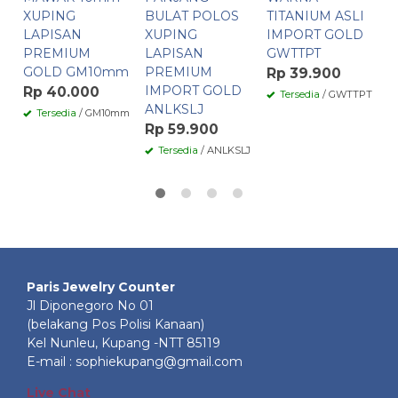
XUPING
BULAT POLOS
TITANIUM ASLI
P
LAPISAN
XUPING
IMPORT GOLD
R
PREMIUM
LAPISAN
GWTTPT
GOLD GM10mm
PREMIUM
Rp 39.900
IMPORT GOLD
Rp 40.000
Tersedia
/ GWTTPT
ANLKSLJ
Tersedia
/ GM10mm
Rp 59.900
Tersedia
/ ANLKSLJ
Paris Jewelry Counter
Jl Diponegoro No 01
(belakang Pos Polisi Kanaan)
Kel Nunleu, Kupang -NTT 85119
E-mail : sophiekupang@gmail.com
Live Chat