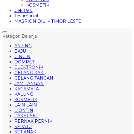
KOSMETIK
Cek Resi
Testimonial
MASPION DILI – TIMOR LESTE
Kategori Belanja
ANTING
BAJU
CINCIN
DOMPET
ELEKTRONIK
GELANG KAKI
GELANG TANGAN
JAM TANGAN
KACAMATA
KALUNG
KOSMETIK
LAIN LAIN
LIONTIN
PAKET SET
PERNAK PERNIK
SEPATU
SET ANAK