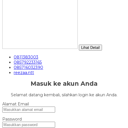
Lihat Detail
0811383003
085792233165
085716032390
reezaa.ntt
Masuk ke akun Anda
Selamat datang kembali, silahkan login ke akun Anda.
Alamat Email
Password