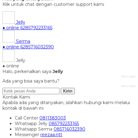
Klik untuk chat dengan customer support kami
Jelly
● online
6285792233165
Serma
● online
6285716032390
Jelly
● online
Halo, perkenalkan saya
Jelly
baru saja
Ada yang bisa saya bantu?
baru saja
Kirim
Kontak Kami
Apabila ada yang ditanyakan, silahkan hubungi kami melalui
kontak di bawah ini.
Call Center
0811383003
Whatsapp
Jelly
085792233165
Whatsapp
Serma
085716032390
Messenger
reezaa.ntt