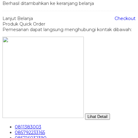
Berhasil ditambahkan ke keranjang belanja
Lanjut Belanja
Checkout
Produk Quick Order
Pemesanan dapat langsung menghubungi kontak dibawah:
Lihat Detail
0811383003
085792233165
085716032390