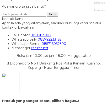
baru saja
Ada yang bisa saya bantu?
baru saja
Kirim
Kontak Kami
Apabila ada yang ditanyakan, silahkan hubungi kami melalui
kontak di bawah ini.
Call Center
0811383003
Whatsapp
Jelly
085792233165
Whatsapp
Serma
085716032390
Messenger
reezaa.ntt
Buka jam 10.00 s/d jam 18.00, Minggu tutup
Jl Diponegoro No 1 Belakang Pos Polisi Kanaan Kuanino,
Kupang - Nusa Tenggara Timur
Produk yang sangat tepat, pilihan bagus..!