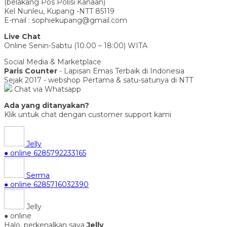
(belakang Pos Polisi Kanaan)
Kel Nunleu, Kupang -NTT 85119
E-mail : sophiekupang@gmail.com
Live Chat
Online Senin-Sabtu (10.00 – 18:00) WITA
Social Media & Marketplace
Paris Counter
- Lapisan Emas Terbaik di Indonesia
Sejak 2017 - webshop Pertama & satu-satunya di NTT
Chat via Whatsapp
Ada yang ditanyakan?
Klik untuk chat dengan customer support kami
Jelly
● online
6285792233165
Serma
● online
6285716032390
Jelly
● online
Halo, perkenalkan saya
Jelly