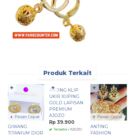
Produk Terkait
Pesan Cepat
✚
✚
✚
ANTING KLIP
G
UKIR XUPING
B
GOLD LAPISAN
3
PREMIUM
X
AJOZO
L
Pesan Cepat
Pesan Cepat
P
Rp 39.900
GIWANG
ANTING
I
Tersedia
/ AJOZO
TITANIUM DIOR
FASHION
R