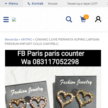
Toko Titanium Lapisan Emas Terbaik
Menu
Kontak
Terpercaya Sejak 2017
JA
0
Beranda
»
ANTING
»
GIWANG LOVE PERMATA XUPING LAPISAN
PREMIUM IMPORT GOLD GWHTBLG