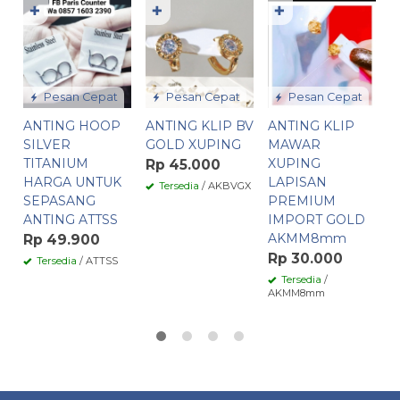
✚
✚
✚
A
S
1
P
G
Pesan Cepat
Pesan Cepat
Pesan Cepat
R
ANTING HOOP
ANTING KLIP BV
ANTING KLIP
SILVER
GOLD XUPING
MAWAR
G
TITANIUM
XUPING
Rp 45.000
HARGA UNTUK
LAPISAN
Tersedia
/ AKBVGX
SEPASANG
PREMIUM
ANTING ATTSS
IMPORT GOLD
AKMM8mm
Rp 49.900
Rp 30.000
Tersedia
/ ATTSS
Tersedia
/
AKMM8mm