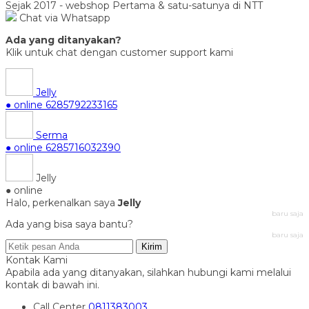
Sejak 2017 - webshop Pertama & satu-satunya di NTT
Chat via Whatsapp
Ada yang ditanyakan?
Klik untuk chat dengan customer support kami
Jelly
● online
6285792233165
Serma
● online
6285716032390
Jelly
● online
Halo, perkenalkan saya
Jelly
baru saja
Ada yang bisa saya bantu?
baru saja
Kirim
Kontak Kami
Apabila ada yang ditanyakan, silahkan hubungi kami melalui
kontak di bawah ini.
Call Center
0811383003