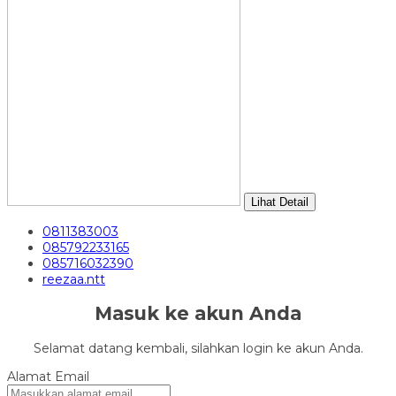
Lihat Detail
0811383003
085792233165
085716032390
reezaa.ntt
Masuk ke akun Anda
Selamat datang kembali, silahkan login ke akun Anda.
Alamat Email