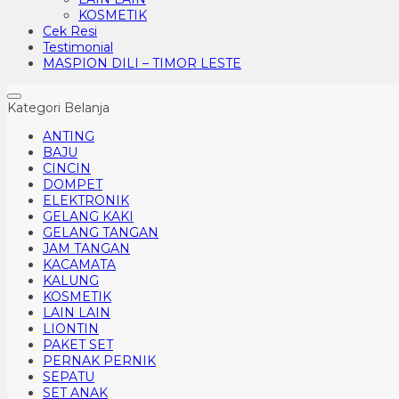
KOSMETIK
Cek Resi
Testimonial
MASPION DILI – TIMOR LESTE
Kategori Belanja
ANTING
BAJU
CINCIN
DOMPET
ELEKTRONIK
GELANG KAKI
GELANG TANGAN
JAM TANGAN
KACAMATA
KALUNG
KOSMETIK
LAIN LAIN
LIONTIN
PAKET SET
PERNAK PERNIK
SEPATU
SET ANAK