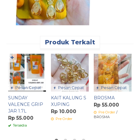
Produk Terkait
✚
K
F
R
Pesan Cepat
Pesan Cepat
Pesan Cepat
SUNDAY
KAIT KALUNG S
BROSMA
VALENCE GRIP
XUPING
Rp 55.000
JAR 1.7L
Rp 10.000
Pre Order
/
BROSMA
Rp 55.000
Pre Order
Tersedia