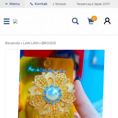
Toko Titanium Lapisan Emas Terbaik
Menu
Kontak
Terpercaya Sejak 2017
0
Beranda
»
LAIN LAIN
»
BROSD3