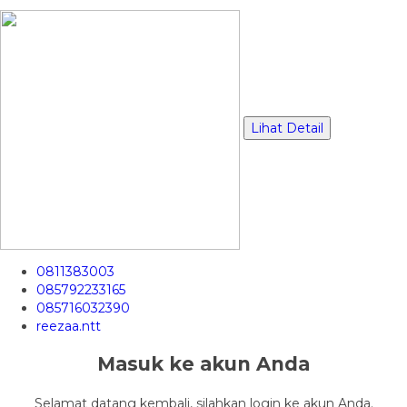
Lihat Detail
0811383003
085792233165
085716032390
reezaa.ntt
Masuk ke akun Anda
Selamat datang kembali, silahkan login ke akun Anda.