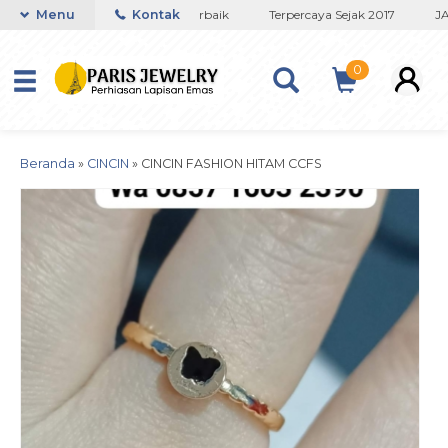
Toko Titanium Lapisan Emas Terbaik
Menu
Kontak
Terpercaya Sejak 2017
JAM
0
Beranda
»
CINCIN
»
CINCIN FASHION HITAM CCFS