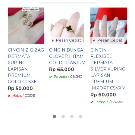
C
P
Z
S
L
Pesan Cepat
Pesan Cepat
P
CINCIN ZIG-ZAG
CINCIN BUNGA
CINCIN
I
PERMATA
CLOVER HITAM
FLEXIBEL
R
XUPING
GOLD TITANIUM
PERMATA
LAPISAN
SILVER XUPING
Rp 65.000
PREMIUM
LAPISAN
Tersedia
/ CBCHG
GOLD CCSXE
PREMIUM
IMPORT CSVXM
Rp 50.000
Rp 60.000
Habis
/ CCSXE
Tersedia
/ CSVXM