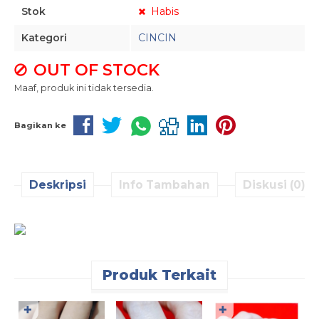
Stok
Habis
Kategori
CINCIN
OUT OF STOCK
Maaf, produk ini tidak tersedia.
Bagikan ke
Deskripsi
Info Tambahan
Diskusi (0)
Produk Terkait
✚
✚
C