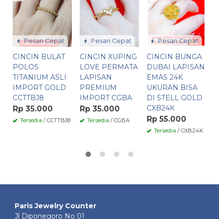
P
T
I
C
Pesan Cepat
Pesan Cepat
Pesan Cepat
R
CINCIN BULAT
CINCIN XUPING
CINCIN BUNGA
POLOS
LOVE PERMATA
DUBAI LAPISAN
C
TITANIUM ASLI
LAPISAN
EMAS 24K
IMPORT GOLD
PREMIUM
UKURAN BISA
CCTTBJ8
IMPORT CGBA
DI STELL GOLD
CXB24K
Rp 35.000
Rp 35.000
Rp 55.000
Tersedia
/ CCTTBJ8
Tersedia
/ CGBA
Tersedia
/ CXB24K
Paris Jewelry Counter
Jl Diponegoro No 01