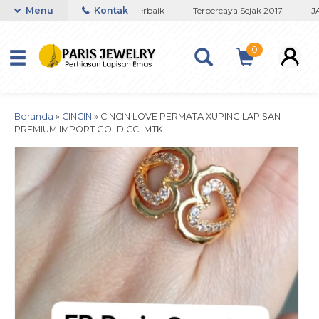
Toko Titanium Lapisan Emas Terbaik
Menu
Kontak
Terpercaya Sejak 2017
JAM
0
Beranda
»
CINCIN
»
CINCIN LOVE PERMATA XUPING LAPISAN
PREMIUM IMPORT GOLD CCLMTK