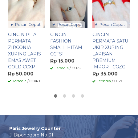
T
P
C
R
Pesan Cepat
Pesan Cepat
Pesan Cepat
CINCIN PITA
CINCIN
CINCIN
C
PERMATA
FASHION
PERMATA SATU
ZIRCONIA
SMALL HITAM
UKIR XUPING
XUPING LAPIS
CCFS1
LAPISAN
EMAS AWET
PREMIUM
Rp 15.000
GOLD CCXPT
IMPORT CGZG
Tersedia
/ CCFS1
Rp 50.000
Rp 35.000
Tersedia
/ CCXPT
Tersedia
/ CGZG
Paris Jewelry Counter
Jl Diponegoro No 01