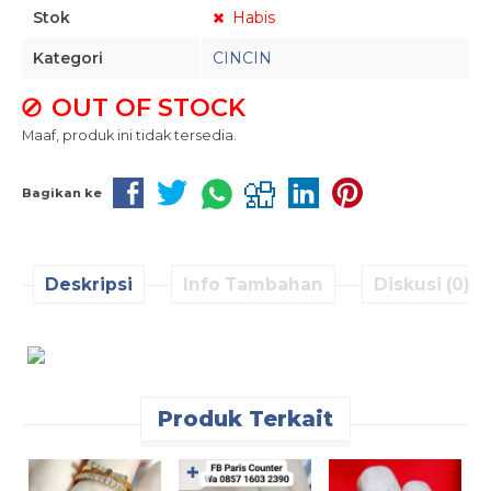
Stok
Habis
Kategori
CINCIN
OUT OF STOCK
Maaf, produk ini tidak tersedia.
Bagikan ke
Deskripsi
Info Tambahan
Diskusi (0)
Produk Terkait
✚
C