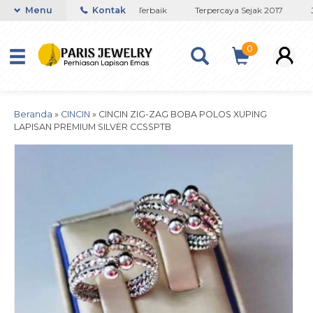
Toko Titanium Lapisan Emas Terbaik
Menu
Kontak
Terpercaya Sejak 2017
JA
0
Beranda
»
CINCIN
»
CINCIN ZIG-ZAG BOBA POLOS XUPING
LAPISAN PREMIUM SILVER CCSSPTB