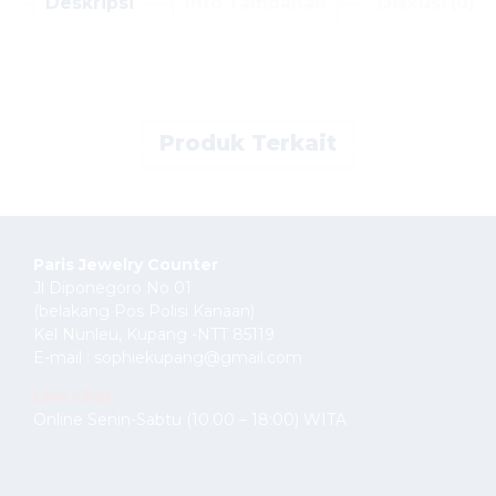
Deskripsi
Info Tambahan
Diskusi (0)
Produk Terkait
Paris Jewelry Counter
Jl Diponegoro No 01
(belakang Pos Polisi Kanaan)
Kel Nunleu, Kupang -NTT 85119
E-mail : sophiekupang@gmail.com
Live Chat
Online Senin-Sabtu (10.00 – 18:00) WITA