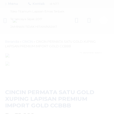
Menu
PERTAMA & satu-satunya di NTT
Kontak
Toko Titanium Lapisan Emas Terbaik
Terpercaya Sejak 2017
JAMINAN TIDAK HITAM/KARAT
Beranda
»
CINCIN
»
CINCIN PERMATA SATU GOLD XUPING
LAPISAN PREMIUM IMPORT GOLD CCBBB
activate zoom
CINCIN PERMATA SATU GOLD
XUPING LAPISAN PREMIUM
IMPORT GOLD CCBBB