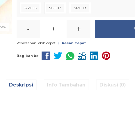
SIZE 16
SIZE 17
SIZE 18
-
+
view
Pemesanan lebih cepat!
Pesan Cepat
Bagikan ke
Deskripsi
Info Tambahan
Diskusi (0)