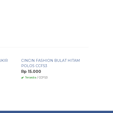
Pesan Cepat
Pesan 
UKIR
CINCIN FASHION BULAT HITAM
CINCIN C
M
POLOS CCFS3
GOLD CC
Rp 15.000
Rp 25.0
Tersedia
/ CCFS3
Tersedia
/