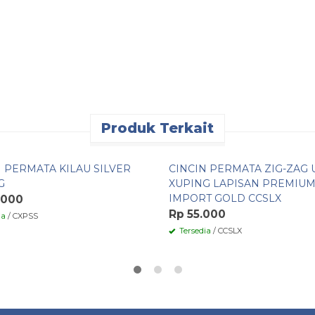
Produk Terkait
n Cepat
Pesan Cepat
N PERMATA KILAU SILVER
CINCIN PERMATA ZIG-ZAG 
G
XUPING LAPISAN PREMIU
IMPORT GOLD CCSLX
.000
Rp 55.000
ia
/ CXPSS
Tersedia
/ CCSLX