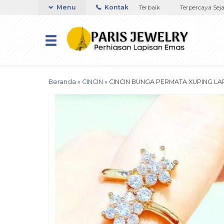
a di NTT
Toko Titanium Lapisan Emas Terbaik
Menu
Kontak
Terpercaya Sejak 
Beranda
»
CINCIN
»
CINCIN BUNGA PERMATA XUPING LA