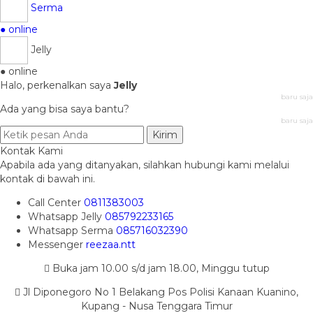
Serma
● online
Jelly
● online
Halo, perkenalkan saya
Jelly
baru saja
Ada yang bisa saya bantu?
baru saja
Kirim
Kontak Kami
Apabila ada yang ditanyakan, silahkan hubungi kami melalui
kontak di bawah ini.
Call Center
0811383003
Whatsapp
Jelly
085792233165
Whatsapp
Serma
085716032390
Messenger
reezaa.ntt
Buka jam 10.00 s/d jam 18.00, Minggu tutup
Jl Diponegoro No 1 Belakang Pos Polisi Kanaan Kuanino,
Kupang - Nusa Tenggara Timur