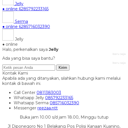
Jelly
● online
6285792233165
Serma
● online
6285716032390
Jelly
● online
Halo, perkenalkan saya
Jelly
baru saja
Ada yang bisa saya bantu?
baru saja
Kirim
Kontak Kami
Apabila ada yang ditanyakan, silahkan hubungi kami melalui
kontak di bawah ini.
Call Center
0811383003
Whatsapp
Jelly
085792233165
Whatsapp
Serma
085716032390
Messenger
reezaa.ntt
Buka jam 10.00 s/d jam 18.00, Minggu tutup
Jl Diponegoro No 1 Belakang Pos Polisi Kanaan Kuanino,