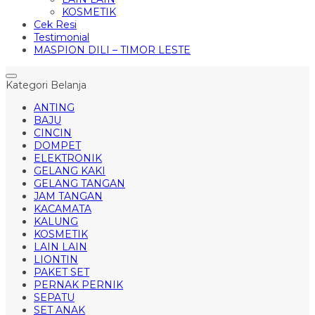
KOSMETIK
Cek Resi
Testimonial
MASPION DILI – TIMOR LESTE
Kategori Belanja
ANTING
BAJU
CINCIN
DOMPET
ELEKTRONIK
GELANG KAKI
GELANG TANGAN
JAM TANGAN
KACAMATA
KALUNG
KOSMETIK
LAIN LAIN
LIONTIN
PAKET SET
PERNAK PERNIK
SEPATU
SET ANAK