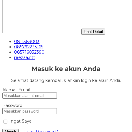
Lihat Detail
0811383003
085792233165
085716032390
reezaa.ntt
Masuk ke akun Anda
Selamat datang kembali, silahkan login ke akun Anda.
Alamat Email
Password
Ingat Saya
Lupa Password?
Masuk