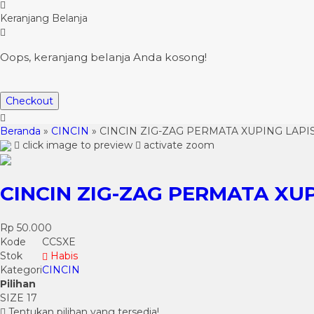
Keranjang Belanja
Oops, keranjang belanja Anda kosong!
Checkout
Beranda
»
CINCIN
»
CINCIN ZIG-ZAG PERMATA XUPING LAP
click image to preview
activate zoom
CINCIN ZIG-ZAG PERMATA XU
Rp 50.000
Kode
CCSXE
Stok
Habis
Kategori
CINCIN
Pilihan
SIZE 17
Tentukan pilihan yang tersedia!