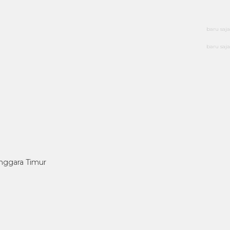
baru saja
baru saja
enggara Timur