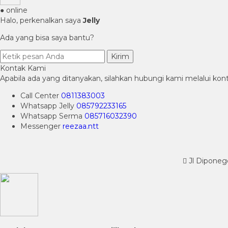
● online
Halo, perkenalkan saya
Jelly
Ada yang bisa saya bantu?
Kirim
Kontak Kami
Apabila ada yang ditanyakan, silahkan hubungi kami melalui kont
Call Center
0811383003
Whatsapp
Jelly
085792233165
Whatsapp
Serma
085716032390
Messenger
reezaa.ntt
Jl Diponeg