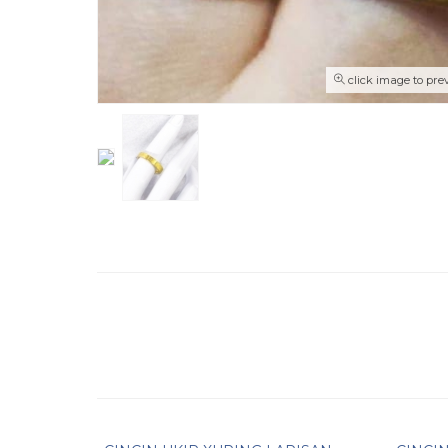
click image to pre
Pesan Cepat
Pesa