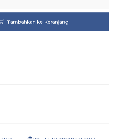
Tambahkan ke Keranjang
Pesan Cepat
Pesan 
✚
✚