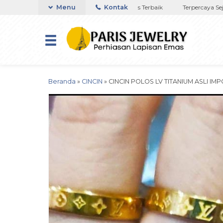
ya di NTT
Toko Titanium Lapisan Emas Terbaik
Menu
Kontak
Terpercaya Sejak
Beranda
»
CINCIN
»
CINCIN POLOS LV TITANIUM ASLI I