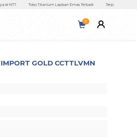
di NTT
Toko Titanium Lapisan Emas Terbaik
Terpercaya Sejak 201
0
LI IMPORT GOLD CCTTLVMN