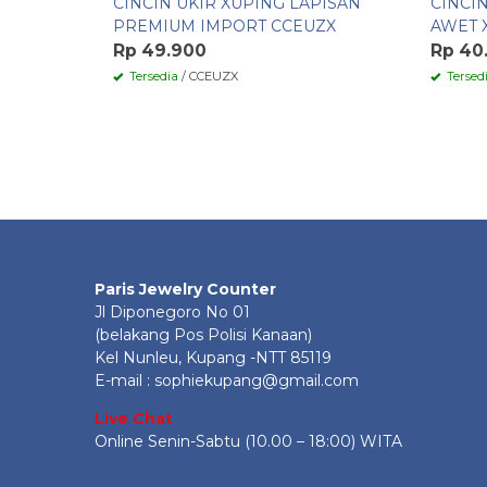
CINCIN UKIR XUPING LAPISAN
CINCI
PREMIUM IMPORT CCEUZX
AWET 
Rp 49.900
Rp 40
Tersedia
/ CCEUZX
Tersed
Paris Jewelry Counter
Jl Diponegoro No 01
(belakang Pos Polisi Kanaan)
Kel Nunleu, Kupang -NTT 85119
E-mail : sophiekupang@gmail.com
Live Chat
Online Senin-Sabtu (10.00 – 18:00) WITA