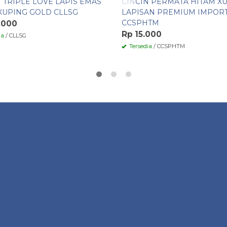
N TRIPLE LOVE LAPIS EMAS
CINCIN PERMATA HITAM X
XUPING GOLD CLLSG
LAPISAN PREMIUM IMPOR
CCSPHTM
.000
Rp 15.000
ia
/ CLLSG
Tersedia
/ CCSPHTM