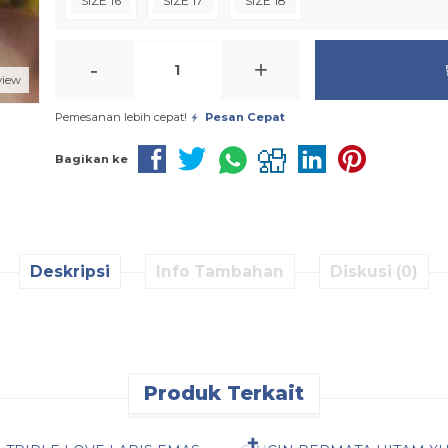
SIZE 16
SIZE 17
SIZE 18
-
+
view
Pemesanan lebih cepat!
Pesan Cepat
Bagikan ke
Deskripsi
Info Tambahan
Diskusi (0)
Produk Terkait
n Cepat
Pesan Cepat
✚