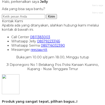
Halo, perkenalkan saya
Jelly
baru saja
Ada yang bisa saya bantu?
baru saja
Kirim
Kontak Kami
Apabila ada yang ditanyakan, silahkan hubungi kami melalui
kontak di bawah ini.
Call Center
0811383003
Whatsapp
Jelly
085792233165
Whatsapp
Serma
085716032390
Messenger
reezaa.ntt
Buka jam 10.00 s/d jam 18.00, Minggu tutup
Jl Diponegoro No 1 Belakang Pos Polisi Kanaan Kuanino,
Kupang - Nusa Tenggara Timur
Produk yang sangat tepat, pilihan bagus..!