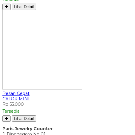
✚
Lihat Detail
Pesan Cepat
CATOK MINI
Rp 55.000
Tersedia
✚
Lihat Detail
Paris Jewelry Counter
Jl Diponegoro No 01