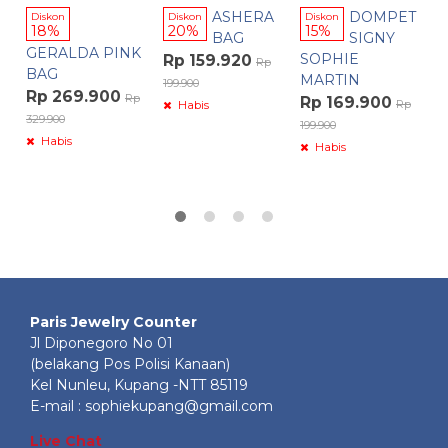
ASHERA
DOMPET
T
Diskon
Diskon
Diskon
18%
20%
15%
BAG
SIGNY
A
GERALDA PINK
SOPHIE
I
Rp 159.920
Rp
BAG
MARTIN
R
199.900
Rp 269.900
Rp
Rp 169.900
Rp
Habis
329.900
199.900
Habis
Habis
Paris Jewelry Counter
Jl Diponegoro No 01
(belakang Pos Polisi Kanaan)
Kel Nunleu, Kupang -NTT 85119
E-mail : sophiekupang@gmail.com
Live Chat