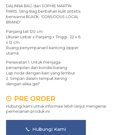
DALINNA BAG dari SOPHIE MARTIN
PARIS, Sling Bag berbahan kulit sintetis
berwarna BLACK. 'CONSCIOUS LOCAL
BRAND'
Panjang tali 120 cm
Ukuran Lebar x Panjang x Tinggi : 22 x 6
x 12 cm
Ruang penyimpanan1 kantong zipper
utama
Perawatan 1. Untuk menjaga
penampilan dan kondisi barang
Lap noda dengan kain yang lembut.
2. Simpan dalam tempat kering
dengan silika gel"
PRE ORDER
Hubungi kami untuk informasi lebih lanjut mengenai
pemesanan produk ini.
Hubungi Kami