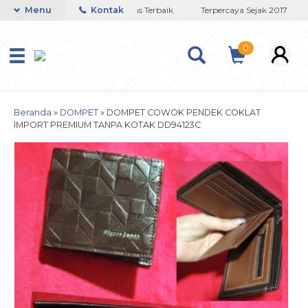
Toko Titanium Lapisan Emas Terbaik
Menu
Kontak
Terpercaya Sejak 2017
0
Beranda
»
DOMPET
»
DOMPET COWOK PENDEK COKLAT
IMPORT PREMIUM TANPA KOTAK DD94123C