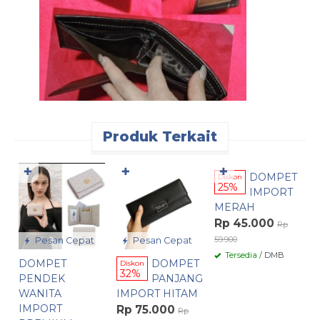
Produk Terkait
Pesan Cepat
✚
✚
✚
DOMPET
D
Diskon
25%
IMPORT
L
MERAH
I
K
Rp 45.000
Rp
R
59.900
Pesan Cepat
Pesan Cepat
Tersedia
/ DMB
DOMPET
DOMPET
Diskon
32%
PENDEK
PANJANG
WANITA
IMPORT HITAM
IMPORT
Rp 75.000
Rp