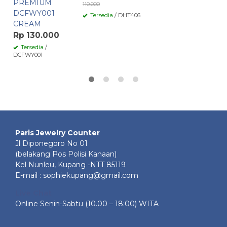
PREMIUM
110.000
DCFWY001
Tersedia
/ DHT406
CREAM
Rp 130.000
Tersedia
/
DCFWY001
Paris Jewelry Counter
Jl Diponegoro No 01
(belakang Pos Polisi Kanaan)
Kel Nunleu, Kupang -NTT 85119
E-mail : sophiekupang@gmail.com
Live Chat
Online Senin-Sabtu (10.00 – 18:00) WITA