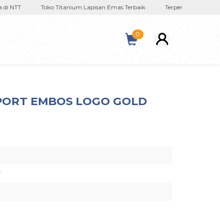
 NTT
Toko Titanium Lapisan Emas Terbaik
Terpercaya Sejak 2017
0
PORT EMBOS LOGO GOLD
r