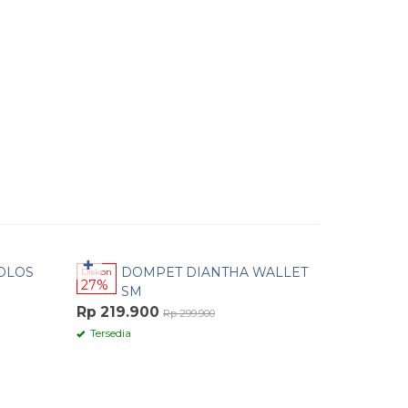
Pesan Cepat
Pesan 
✚
✚
OLOS
DOMPET DIANTHA WALLET
DOMPET 
Diskon
27%
SM
Rp 95.0
Rp 219.900
Rp 299.900
Tersedia
Tersedia