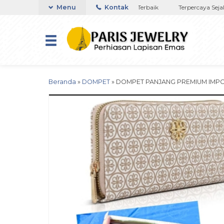
a di NTT
Toko Titanium Lapisan Emas Terbaik
Menu
Kontak
Terpercaya Sejak 2
Beranda
»
DOMPET
»
DOMPET PANJANG PREMIUM IMP