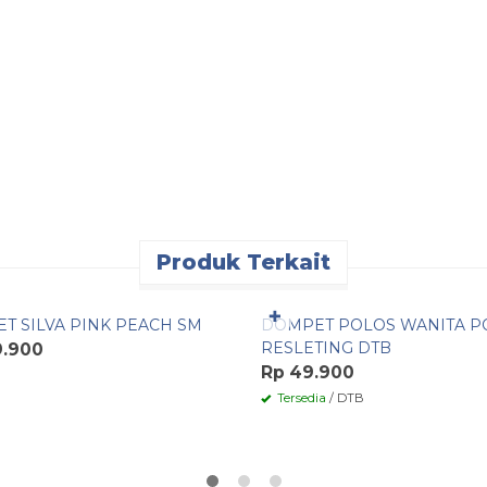
Produk Terkait
Pesan Cepat
✚
T SILVA PINK PEACH SM
DOMPET POLOS WANITA P
RESLETING DTB
9.900
Rp 49.900
Tersedia
/ DTB