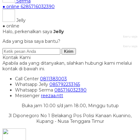
Serma
● online
6285716032390
Jelly
● online
Halo, perkenalkan saya
Jelly
baru saja
Ada yang bisa saya bantu?
baru saja
Kirim
Kontak Kami
Apabila ada yang ditanyakan, silahkan hubungi kami melalui
kontak di bawah ini.
Call Center
0811383003
Whatsapp
Jelly
085792233165
Whatsapp
Serma
085716032390
Messenger
reezaa.ntt
Buka jam 10.00 s/d jam 18.00, Minggu tutup
Jl Diponegoro No 1 Belakang Pos Polisi Kanaan Kuanino,
Kupang - Nusa Tenggara Timur