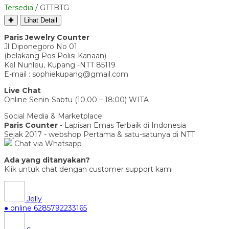
Tersedia
/ GTTBTG
✚
Lihat Detail
Paris Jewelry Counter
Jl Diponegoro No 01
(belakang Pos Polisi Kanaan)
Kel Nunleu, Kupang -NTT 85119
E-mail : sophiekupang@gmail.com
Live Chat
Online Senin-Sabtu (10.00 – 18:00) WITA
Social Media & Marketplace
Paris Counter
- Lapisan Emas Terbaik di Indonesia
Sejak 2017 - webshop Pertama & satu-satunya di NTT
Chat via Whatsapp
Ada yang ditanyakan?
Klik untuk chat dengan customer support kami
Jelly
● online
6285792233165