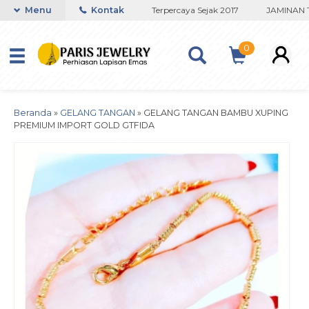
tanium Lapisan Emas Terbaik
Menu
Kontak
Terpercaya Sejak 2017
JAMINAN TI
0
Beranda
»
GELANG TANGAN
»
GELANG TANGAN BAMBU XUPING
PREMIUM IMPORT GOLD GTFIDA