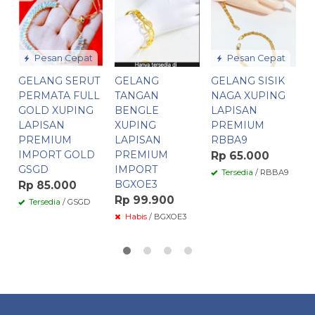
T
L
L
P
Pesan Cepat
Pesan Cepat
I
GELANG SERUT
GELANG
GELANG SISIK
R
PERMATA FULL
TANGAN
NAGA XUPING
R
GOLD XUPING
BENGLE
LAPISAN
LAPISAN
XUPING
PREMIUM
PREMIUM
LAPISAN
RBBA9
IMPORT GOLD
PREMIUM
Rp 65.000
GSGD
IMPORT
Tersedia
/ RBBA9
BGXOE3
Rp 85.000
Rp 99.900
Tersedia
/ GSGD
Habis
/ BGXOE3