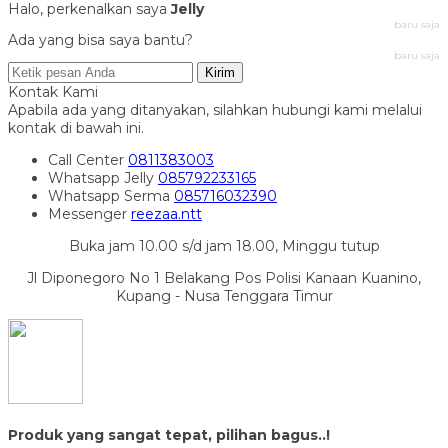
Halo, perkenalkan saya
Jelly
baru saja
Ada yang bisa saya bantu?
baru saja
Kirim
Kontak Kami
Apabila ada yang ditanyakan, silahkan hubungi kami melalui
kontak di bawah ini.
Call Center
0811383003
Whatsapp
Jelly
085792233165
Whatsapp
Serma
085716032390
Messenger
reezaa.ntt
Buka jam 10.00 s/d jam 18.00, Minggu tutup
Jl Diponegoro No 1 Belakang Pos Polisi Kanaan Kuanino,
Kupang - Nusa Tenggara Timur
Produk yang sangat tepat, pilihan bagus..!