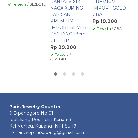
RANTAI SISIK
PREMIUM
Tersedia
/ GL2BGTL
NAGA XUPING
IMPORT GOLD
LAPISAN
GBA
PREMIUM
Rp 10.000
IMPORT SILVER
Tersedia
/ GBA
PANJANG 18cm
GLRTBPT
Rp 99.900
Tersedia
/
GLRTBPT
Paris Jewelry Counter
Jl Diponegoro No 01
(belakang Pos Polisi Kanaan)
Kel Nunleu, Kupang -NTT 85119
E-mail : sophiekupang@gmail.com