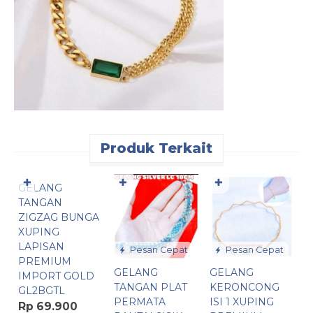
Produk Terkait
Pesan Cepat
✚
✚
✚
GELANG
G
TANGAN
ZIGZAG BUNGA
S
XUPING
X
LAPISAN
P
Pesan Cepat
Pesan Cepat
PREMIUM
I
GELANG
GELANG
IMPORT GOLD
G
TANGAN PLAT
KERONCONG
GL2BGTL
R
PERMATA
ISI 1 XUPING
Rp 69.900