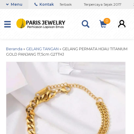
Toko Titanium Lapisan Emas Terbaik
Menu
Kontak
Terpercaya Sejak 2017
JA
0
Beranda
»
GELANG TANGAN
»
GELANG PERMATA HIJAU TITANIUM
GOLD PANJANG 17,5cm G2TTHJ