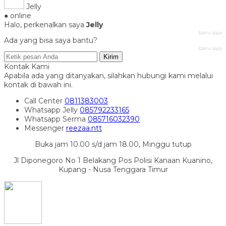
Jelly
● online
Halo, perkenalkan saya
Jelly
baru saja
Ada yang bisa saya bantu?
baru saja
Kirim
Kontak Kami
Apabila ada yang ditanyakan, silahkan hubungi kami melalui
kontak di bawah ini.
Call Center
0811383003
Whatsapp
Jelly
085792233165
Whatsapp
Serma
085716032390
Messenger
reezaa.ntt
Buka jam 10.00 s/d jam 18.00, Minggu tutup
Jl Diponegoro No 1 Belakang Pos Polisi Kanaan Kuanino,
Kupang - Nusa Tenggara Timur