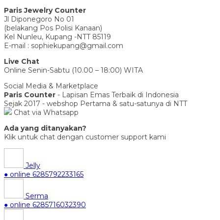
Paris Jewelry Counter
Jl Diponegoro No 01
(belakang Pos Polisi Kanaan)
Kel Nunleu, Kupang -NTT 85119
E-mail : sophiekupang@gmail.com
Live Chat
Online Senin-Sabtu (10.00 – 18:00) WITA
Social Media & Marketplace
Paris Counter
- Lapisan Emas Terbaik di Indonesia
Sejak 2017 - webshop Pertama & satu-satunya di NTT
Chat via Whatsapp
Ada yang ditanyakan?
Klik untuk chat dengan customer support kami
Jelly
● online
6285792233165
Serma
● online
6285716032390