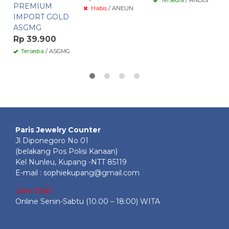
PREMIUM
Habis
/ ANEUN
IMPORT GOLD
ASGMG
Rp 39.900
Tersedia
/ ASGMG
Paris Jewelry Counter
Jl Diponegoro No 01
(belakang Pos Polisi Kanaan)
Kel Nunleu, Kupang -NTT 85119
E-mail : sophiekupang@gmail.com
Live Chat
Online Senin-Sabtu (10.00 – 18:00) WITA