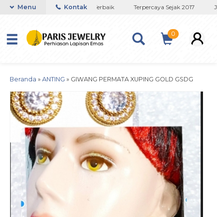
Toko Titanium Lapisan Emas Terbaik
Menu
Kontak
Terpercaya Sejak 2017
JA
0
Beranda
»
ANTING
»
GIWANG PERMATA XUPING GOLD GSDG