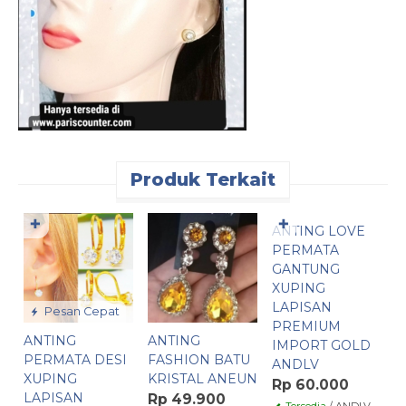
Produk Terkait
Pesan Cepat
✚
✚
ANTING LOVE
A
PERMATA
3
GANTUNG
X
XUPING
L
LAPISAN
P
Pesan Cepat
PREMIUM
I
ANTING
ANTING
IMPORT GOLD
A
PERMATA DESI
FASHION BATU
ANDLV
R
XUPING
KRISTAL ANEUN
Rp 60.000
LAPISAN
Rp 49.900
Tersedia
/ ANDLV