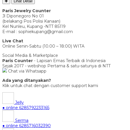
✚
Lihat Detail
Paris Jewelry Counter
Jl Diponegoro No 01
(belakang Pos Polisi Kanaan)
Kel Nunleu, Kupang -NTT 85119
E-mail : sophiekupang@gmail.com
Live Chat
Online Senin-Sabtu (10.00 – 18:00) WITA
Social Media & Marketplace
Paris Counter
- Lapisan Emas Terbaik di Indonesia
Sejak 2017 - webshop Pertama & satu-satunya di NTT
Chat via Whatsapp
Ada yang ditanyakan?
Klik untuk chat dengan customer support kami
Jelly
● online
6285792233165
Serma
● online
6285716032390