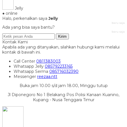
Jelly
● online
Halo, perkenalkan saya
Jelly
baru saja
Ada yang bisa saya bantu?
baru saja
Kirim
Kontak Kami
Apabila ada yang ditanyakan, silahkan hubungi kami melalui
kontak di bawah ini.
Call Center
0811383003
Whatsapp
Jelly
085792233165
Whatsapp
Serma
085716032390
Messenger
reezaa.ntt
Buka jam 10.00 s/d jam 18.00, Minggu tutup
Jl Diponegoro No 1 Belakang Pos Polisi Kanaan Kuanino,
Kupang - Nusa Tenggara Timur