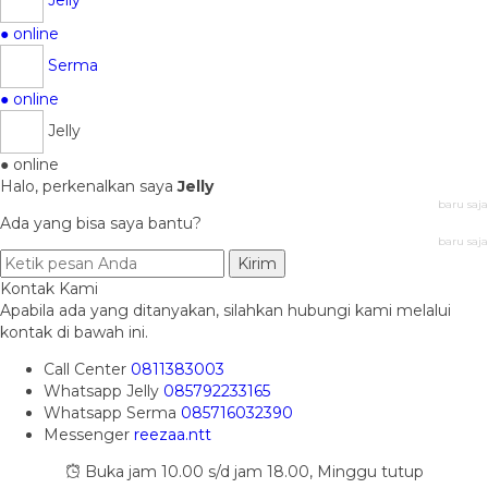
● online
Serma
● online
Jelly
● online
Halo, perkenalkan saya
Jelly
baru saja
Ada yang bisa saya bantu?
baru saja
Kirim
Kontak Kami
Apabila ada yang ditanyakan, silahkan hubungi kami melalui
kontak di bawah ini.
Call Center
0811383003
Whatsapp
Jelly
085792233165
Whatsapp
Serma
085716032390
Messenger
reezaa.ntt
Buka jam 10.00 s/d jam 18.00, Minggu tutup