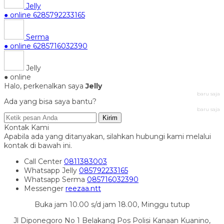
Jelly
● online
6285792233165
Serma
● online
6285716032390
Jelly
● online
Halo, perkenalkan saya
Jelly
baru saja
Ada yang bisa saya bantu?
baru saja
Kirim
Kontak Kami
Apabila ada yang ditanyakan, silahkan hubungi kami melalui
kontak di bawah ini.
Call Center
0811383003
Whatsapp
Jelly
085792233165
Whatsapp
Serma
085716032390
Messenger
reezaa.ntt
Buka jam 10.00 s/d jam 18.00, Minggu tutup
Jl Diponegoro No 1 Belakang Pos Polisi Kanaan Kuanino,