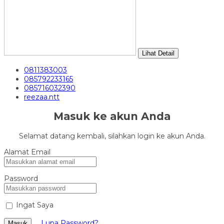
Lihat Detail
0811383003
085792233165
085716032390
reezaa.ntt
Masuk ke akun Anda
Selamat datang kembali, silahkan login ke akun Anda.
Alamat Email
Password
Ingat Saya
Lupa Password?
Masuk