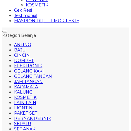
KOSMETIK
Cek Resi
Testimonial
MASPION DILI – TIMOR LESTE
Kategori Belanja
ANTING
BAJU
CINCIN
DOMPET
ELEKTRONIK
GELANG KAKI
GELANG TANGAN
JAM TANGAN
KACAMATA
KALUNG
KOSMETIK
LAIN LAIN
LIONTIN
PAKET SET
PERNAK PERNIK
SEPATU
SET ANAK